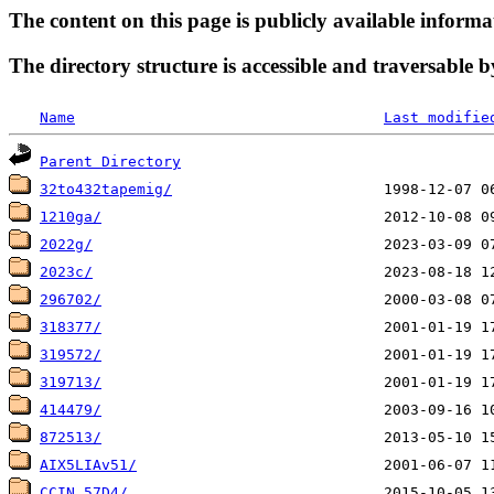
The content on this page is publicly available informa
The directory structure is accessible and traversable b
Name
Last modifie
Parent Directory
32to432tapemig/
1210ga/
2022g/
2023c/
296702/
318377/
319572/
319713/
414479/
872513/
AIX5LIAv51/
CCIN_57D4/