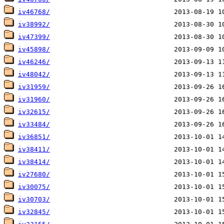
iv46768/
iv38992/
iv47399/
iv45898/
iv46246/
iv48042/
iv31959/
iv31960/
iv32615/
iv33484/
iv36851/
iv38411/
iv38414/
iv27680/
iv30075/
iv30703/
iv32845/