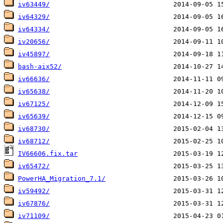
iv63449/
iv64329/
iv64334/
iv20656/
iv45897/
bash-aix52/
iv66636/
iv65638/
iv67125/
iv65639/
iv68730/
iv68712/
IV66606.fix.tar
iv65472/
PowerHA_Migration_7.1/
iv59492/
iv67876/
iv71109/