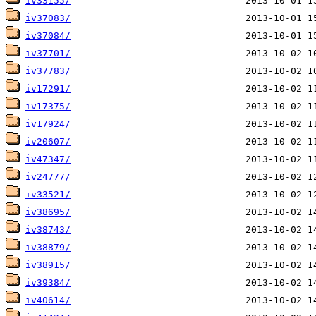
iv33155/
iv37083/
iv37084/
iv37701/
iv37783/
iv17291/
iv17375/
iv17924/
iv20607/
iv47347/
iv24777/
iv33521/
iv38695/
iv38743/
iv38879/
iv38915/
iv39384/
iv40614/