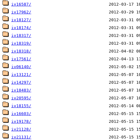
iv16587/
iv17962/
iv18127/
iv18174/
iv18317/
iv18319/
iv18318/
iv17561/
iv06140/
iv13121/
iv14297/
iv18483/
iv20595/
iv18155/
iv16603/
iv19178/
iv21128/
iv21131/