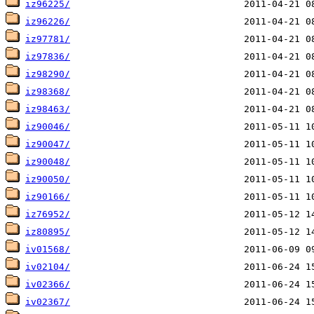
iz96225/
iz96226/
iz97781/
iz97836/
iz98290/
iz98368/
iz98463/
iz90046/
iz90047/
iz90048/
iz90050/
iz90166/
iz76952/
iz80895/
iv01568/
iv02104/
iv02366/
iv02367/