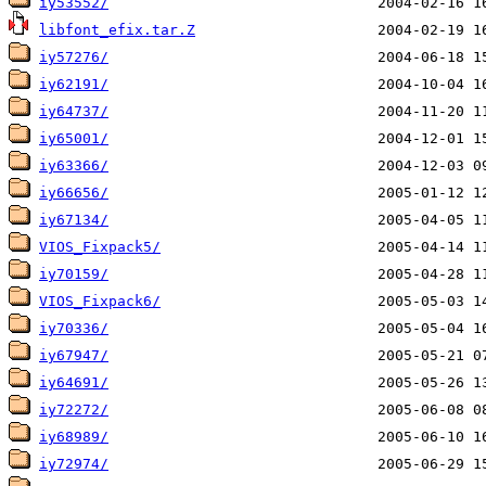
iy53552/
libfont_efix.tar.Z
iy57276/
iy62191/
iy64737/
iy65001/
iy63366/
iy66656/
iy67134/
VIOS_Fixpack5/
iy70159/
VIOS_Fixpack6/
iy70336/
iy67947/
iy64691/
iy72272/
iy68989/
iy72974/