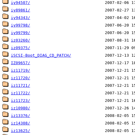
iy94507/
iy89861/
iy94343/
iy99798/
iy99799/
iz03260/
iz09375/
iSCSI-Boot_DIAG_CD_PATCH/
IZ09657/
iz11719/
iz11720/
iz11721/
iz11722/
iz11723/
iz10980/
iz13376/
iz14308/
iz13625/