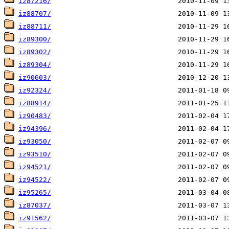
iz87216/
iz88707/
iz88711/
iz89300/
iz89302/
iz89304/
iz90603/
iz92324/
iz88914/
iz90483/
iz94396/
iz93050/
iz93510/
iz94521/
iz94522/
iz95265/
iz87037/
iz91562/