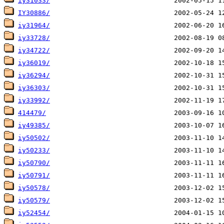
iy31033/
IY30886/
iy31964/
iy33728/
iy34722/
iy36019/
iy36294/
iy36303/
iy33992/
414479/
iy49385/
iy50502/
iy50233/
iy50790/
iy50791/
iy50578/
iy50579/
iy52454/