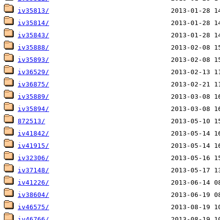
iv35813/
iv35814/
iv35843/
iv35888/
iv35893/
iv36529/
iv36875/
iv35889/
iv35894/
872513/
iv41842/
iv41915/
iv32306/
iv37148/
iv41226/
iv38604/
iv46575/
iv46766/