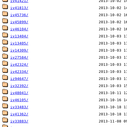
iv41421/
iv41813/
iv45736/
iv45899/
iv46104/
iv13404/
iv13405/
iv14309/
iv27584/
iv42324/
iv42334/
iz94647/
iv32392/
iv48041/
iv46105/
iv33483/
iv41362/
iv33883/