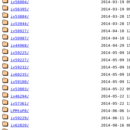
iv56004/
iv56395/
iv53884/
iv53944/
iv50927/
iv50987/
iv44968/
iv59225/
iv59227/
iv59232/
iv60235/
iv59100/
iv53003/
iv46294/
iv57361/
LPMtoP8/
iv59229/
iv62820/