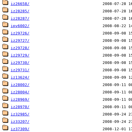
iz26658/
iz28285/
iz28287/
ipv6002/
iz29726/
iz29727/
iz29728/
iz29729/
iz29730/
iz29731/
iz13624/
iz28002/
iz28004/
iz28969/
iz28970/
iz32985/
iz33207/
iz37309/