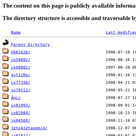
The content on this page is publicly available informa
The directory structure is accessible and traversable b
Name
Last modifie
Parent Directory
hb81626/
ix58892/
ix68882/
gxt120p/
ix77338/
ix78512/
doc/
ix81993/
ix82984/
ix84560/
32to432tapemig/
ix87827/