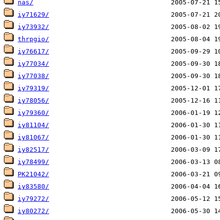
nas/
iy71629/
iy73932/
thrpgio/
iy76617/
iy77034/
iy77038/
iy79319/
iy78056/
iy79360/
iy81104/
iy81067/
iy82517/
iy78499/
PK21042/
iy83580/
iy79272/
iy80272/