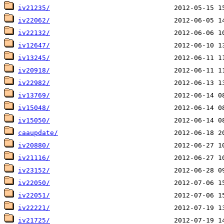
iv21235/
iv22062/
iv22132/
iv12647/
iv13245/
iv20918/
iv22982/
iv13769/
iv15048/
iv15050/
caaupdate/
iv20880/
iv21116/
iv23152/
iv22050/
iv22051/
iv22221/
iv21725/