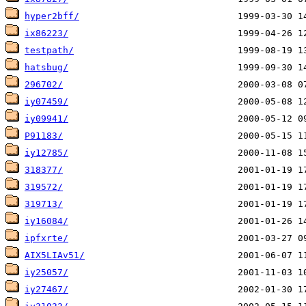
hyper2bff/
ix86223/
testpath/
hatsbug/
296702/
iy07459/
iy09941/
P91183/
iy12785/
318377/
319572/
319713/
iy16084/
ipfxrte/
AIX5LIAv51/
iy25057/
iy27467/