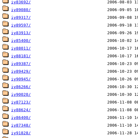
iy83692/
iy89080/
iy89317/
iy89597/
iy83913/
iy85400/
iy88011/
iy88181/
iy89387/
iy89429/
iy90945/
iy86266/
iy90020/
iy87123/
iy88624/
iy86400/
iy87348/
iy91828/