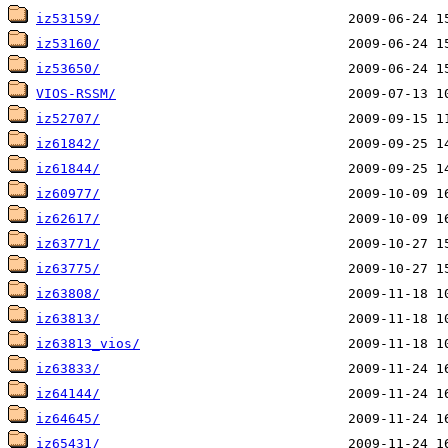
iz53159/
iz53160/
iz53650/
VIOS-RSSM/
iz52707/
iz61842/
iz61844/
iz60977/
iz62617/
iz63771/
iz63775/
iz63808/
iz63813/
iz63813_vios/
iz63833/
iz64144/
iz64645/
iz65431/